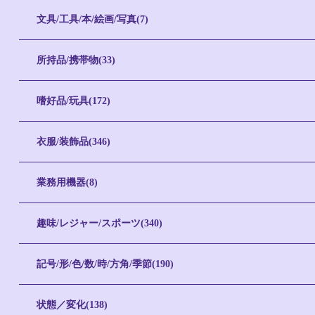
文具/工具/本/絵画/写真(7)
所持品/携帯物(33)
嗜好品/玩具(172)
衣服/装飾品(346)
業務用機器(8)
趣味/レジャー/スポーツ(340)
記号/形/色/数/時/方角/季節(190)
状態／変化(138)