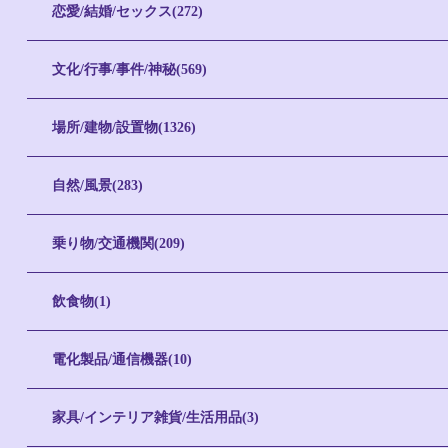
恋愛/結婚/セックス(272)
文化/行事/事件/神秘(569)
場所/建物/設置物(1326)
自然/風景(283)
乗り物/交通機関(209)
飲食物(1)
電化製品/通信機器(10)
家具/インテリア雑貨/生活用品(3)