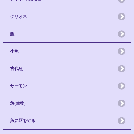
クリオネ
鯉
小魚
古代魚
サーモン
魚(生物)
魚に餌をやる