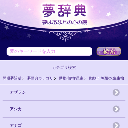
カテゴリ検索
開運夢診断
夢辞典カテゴリ
動物/植物/昆虫
動物
魚類/水生生物
アザラシ
アシカ
アナゴ