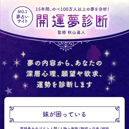
妹が困っている
夢辞典カテゴリ
人間/人物
家族/親戚
兄弟/姉妹