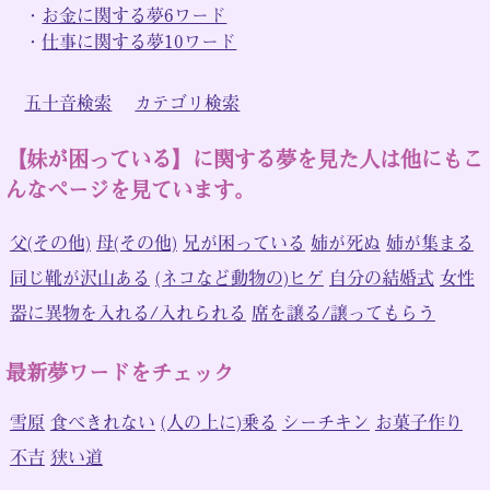
・
お金に関する夢6ワード
・
仕事に関する夢10ワード
五十音検索
カテゴリ検索
【妹が困っている】に関する夢を見た人は他にもこ
んなページを見ています。
父(その他)
母(その他)
兄が困っている
姉が死ぬ
姉が集まる
同じ靴が沢山ある
(ネコなど動物の)ヒゲ
自分の結婚式
女性
器に異物を入れる/入れられる
席を譲る/譲ってもらう
最新夢ワードをチェック
雪原
食べきれない
(人の上に)乗る
シーチキン
お菓子作り
不吉
狭い道