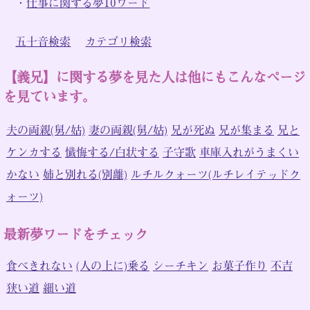
・
仕事に関する夢10ワード
五十音検索
カテゴリ検索
【義兄】に関する夢を見た人は他にもこんなページ
を見ています。
夫の両親(舅/姑)
妻の両親(舅/姑)
兄が死ぬ
兄が集まる
兄と
ケンカする
懺悔する/白状する
子守歌
車庫入れがうまくい
かない
姉と別れる(別離)
ルチルクォーツ(ルチレイテッドク
ォーツ)
最新夢ワードをチェック
食べきれない
(人の上に)乗る
シーチキン
お菓子作り
不吉
狭い道
細い道