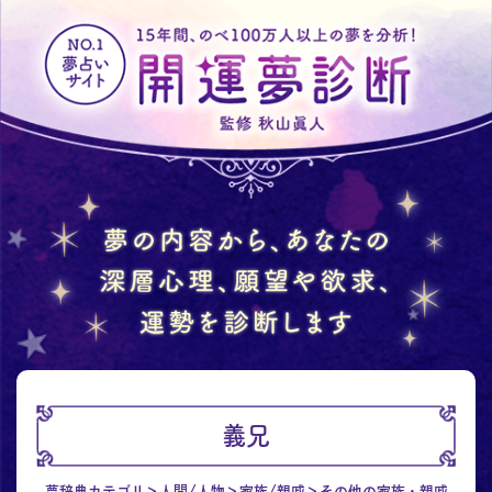
義兄
夢辞典カテゴリ
人間/人物
家族/親戚
その他の家族・親戚