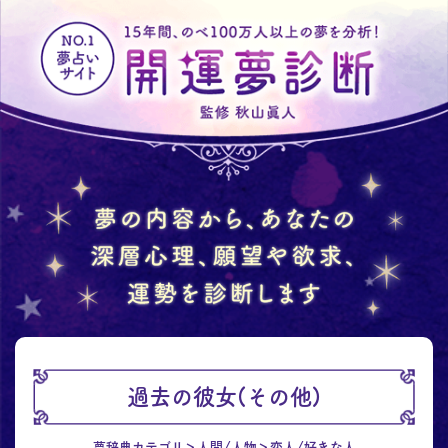
過去の彼女(その他)
夢辞典カテゴリ
人間/人物
恋人/好きな人