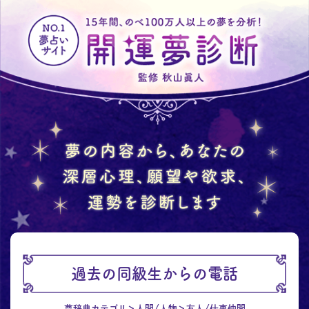
過去の同級生からの電話
夢辞典カテゴリ
人間/人物
友人/仕事仲間