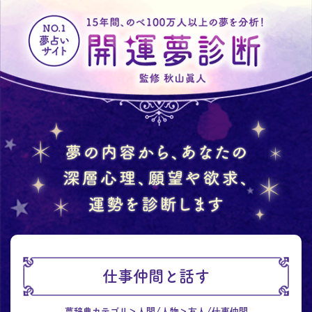
仕事仲間と話す
夢辞典カテゴリ
人間/人物
友人/仕事仲間