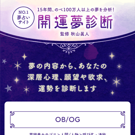
OB/OG
夢辞典カテゴリ
人間/人物
呼び名・通称