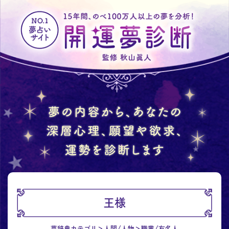
王様
夢辞典カテゴリ
人間/人物
職業/有名人