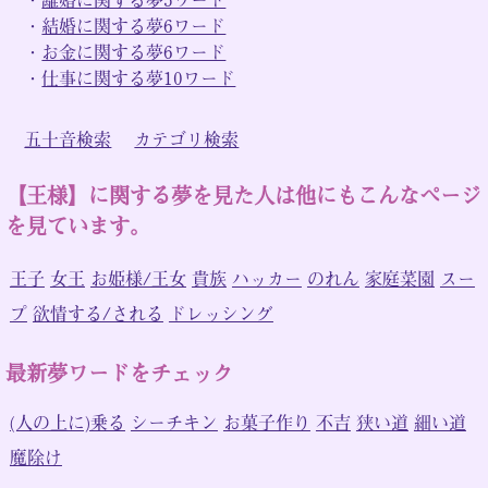
・
結婚に関する夢6ワード
・
お金に関する夢6ワード
・
仕事に関する夢10ワード
五十音検索
カテゴリ検索
【王様】に関する夢を見た人は他にもこんなページ
を見ています。
王子
女王
お姫様/王女
貴族
ハッカー
のれん
家庭菜園
スー
プ
欲情する/される
ドレッシング
最新夢ワードをチェック
(人の上に)乗る
シーチキン
お菓子作り
不吉
狭い道
細い道
魔除け