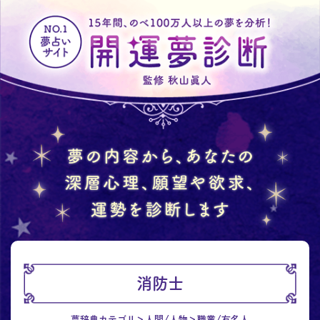
消防士
夢辞典カテゴリ
人間/人物
職業/有名人