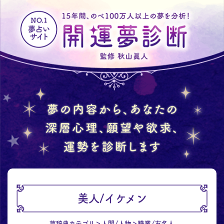
美人/イケメン
夢辞典カテゴリ
人間/人物
職業/有名人