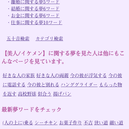
・
離婚に関する夢5ワード
・
結婚に関する夢6ワード
・
お金に関する夢6ワード
・
仕事に関する夢10ワード
五十音検索
カテゴリ検索
【美人/イケメン】に関する夢を見た人は他にもこ
んなページを見ています。
好きな人の家族
好きな人の両親
今の彼が浮気する
今の彼
に電話する
今の彼と別れる
ハンググライダー
もらった物
を返す
高校野球
似合う
揚げパン
最新夢ワードをチェック
(人の上に)乗る
シーチキン
お菓子作り
不吉
狭い道
細い道