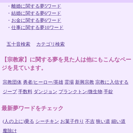
・
離婚に関する夢5ワード
・
結婚に関する夢6ワード
・
お金に関する夢6ワード
・
仕事に関する夢10ワード
五十音検索
カテゴリ検索
【宗教家】に関する夢を見た人は他にもこんなペー
ジを見ています。
宗教団体
勇者/ヒーロー/英雄
霊場
新興宗教
宗教に入信する
ジープ
手数料
ダンジョン
プランクトン/微生物
手錠
最新夢ワードをチェック
(人の上に)乗る
シーチキン
お菓子作り
不吉
狭い道
細い道
魔除け