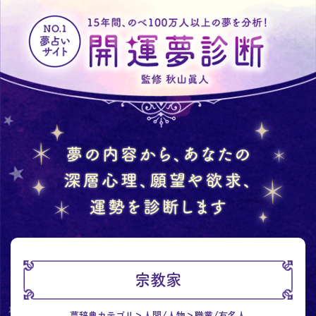
宗教家
夢辞典カテゴリ
人間/人物
職業/有名人