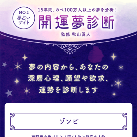
ゾンビ
夢辞典カテゴリ
人間/人物
架空の人物