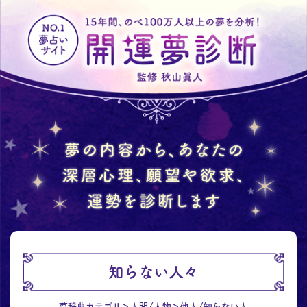
知らない人々
夢辞典カテゴリ
人間/人物
他人/知らない人