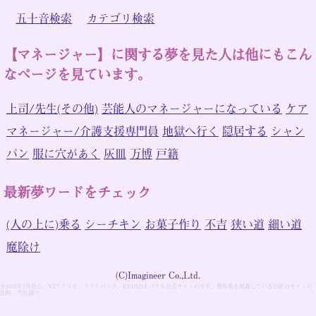
五十音検索
カテゴリ検索
【マネージャー】に関する夢を見た人は他にもこん
なページを見ています。
上司/先生(その他)
芸能人のマネージャーになっている
ケア
マネージャー/介護支援専門員
地獄へ行く
隠居する
シャン
パン
服に穴があく
灰皿
万博
戸籍
最新夢ワードをチェック
(人の上に)乗る
シーチキン
お菓子作り
不吉
狭い道
細い道
魔除け
(C)Imagineer Co.,Ltd.
※2018年1月時点。NTTドコモ、ソフトバンク、KDDIのモバイル公式サイトのうち、夢辞典を掲載している15件のサイトの
比較。当社調べ