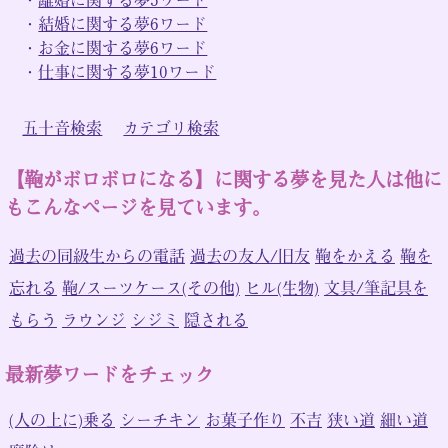
・
結婚に関する夢6ワード
・
お金に関する夢6ワード
・
仕事に関する夢10ワード
五十音検索
カテゴリ検索
【鞄がボロボロになる】に関する夢を見た人は他に
もこんなページを見ています。
過去の同級生からの電話
過去の友人/旧友
鞄をかえる
鞄を
忘れる
鞄/スーツケース(その他)
ヒル(生物)
文具/筆記具を
もらう
ラウンジ
シジミ
隠される
最新夢ワードをチェック
(人の上に)乗る
シーチキン
お菓子作り
不吉
狭い道
細い道