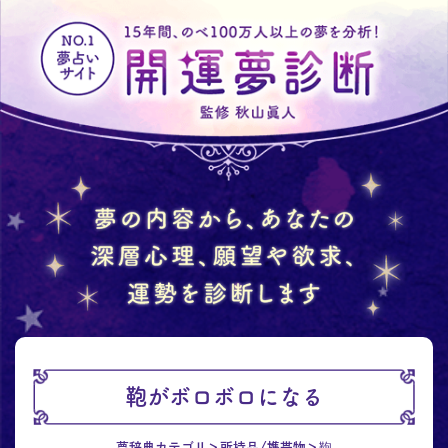
鞄がボロボロになる
夢辞典カテゴリ
所持品/携帯物
鞄