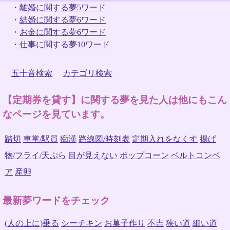
・
離婚に関する夢5ワード
・
結婚に関する夢6ワード
・
お金に関する夢6ワード
・
仕事に関する夢10ワード
五十音検索
カテゴリ検索
【定期券を貸す】に関する夢を見た人は他にもこん
なページを見ています。
踏切
車掌/駅員
痴漢
路線図/時刻表
定期入れをなくす
揚げ
物/フライ/天ぷら
目が見えない
ポップコーン
ベルトコンベ
ア
産卵
最新夢ワードをチェック
(人の上に)乗る
シーチキン
お菓子作り
不吉
狭い道
細い道