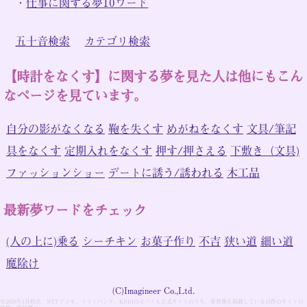
・
仕事に関する夢10ワード
五十音検索
カテゴリ検索
【時計をなくす】に関する夢を見た人は他にもこん
なページを見ています。
自分の影がなくなる
鞄を失くす
めがねをなくす
文具/筆記
具をなくす
定期入れをなくす
押す/押さえる
下敷き（文具)
ファッションショー
デートに誘う/誘われる
木工品
最新夢ワードをチェック
(人の上に)乗る
シーチキン
お菓子作り
不吉
狭い道
細い道
魔除け
(C)Imagineer Co.,Ltd.
※2018年1月時点。NTTドコモ、ソフトバンク、KDDIのモバイル公式サイトのうち、夢辞典を掲載している15件のサイトの