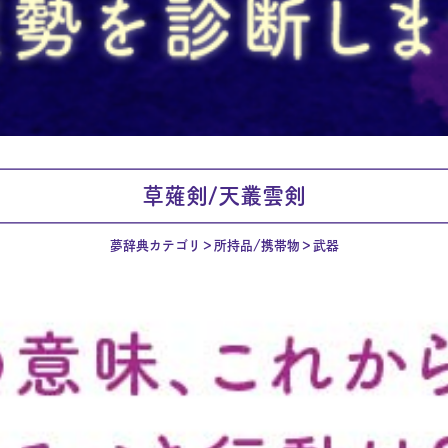
草薙剣/天叢雲剣
夢辞典カテゴリ
所持品/携帯物
武器