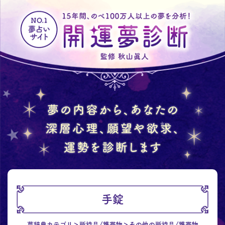
手錠
夢辞典カテゴリ
所持品/携帯物
その他の所持品/携帯物