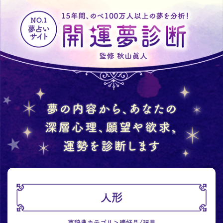
人形
夢辞典カテゴリ
嗜好品/玩具