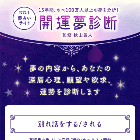
別れ話をする/される
夢辞典カテゴリ
恋愛/結婚/セックス
恋愛