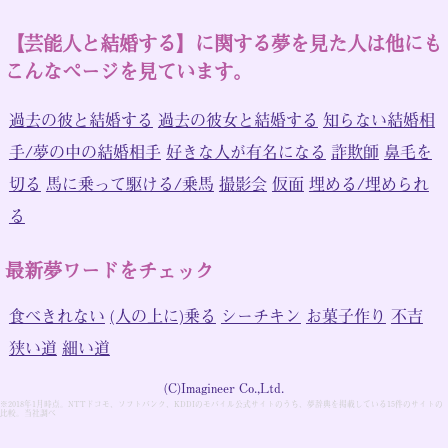
【芸能人と結婚する】に関する夢を見た人は他にも
こんなページを見ています。
過去の彼と結婚する
過去の彼女と結婚する
知らない結婚相
手/夢の中の結婚相手
好きな人が有名になる
詐欺師
鼻毛を
切る
馬に乗って駆ける/乗馬
撮影会
仮面
埋める/埋められ
る
最新夢ワードをチェック
食べきれない
(人の上に)乗る
シーチキン
お菓子作り
不吉
狭い道
細い道
(C)Imagineer Co.,Ltd.
※2018年1月時点。NTTドコモ、ソフトバンク、KDDIのモバイル公式サイトのうち、夢辞典を掲載している15件のサイトの
比較。当社調べ