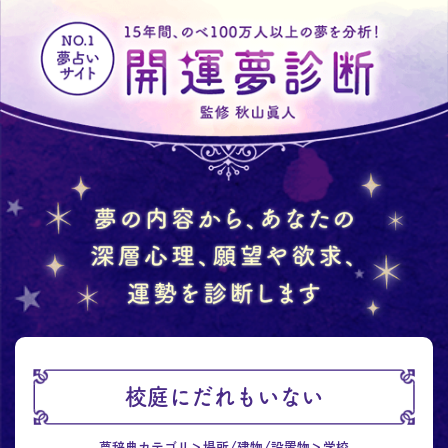
校庭にだれもいない
夢辞典カテゴリ
場所/建物/設置物
学校