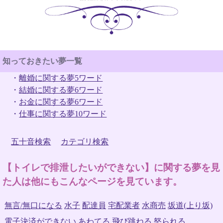
知っておきたい夢一覧
・
離婚に関する夢5ワード
・
結婚に関する夢6ワード
・
お金に関する夢6ワード
・
仕事に関する夢10ワード
五十音検索
カテゴリ検索
【トイレで排泄したいができない】に関する夢を見
た人は他にもこんなページを見ています。
無言/無口になる
水子
配達員
宅配業者
水商売
坂道(上り坂)
電子決済ができない
あわてる
飛び跳ねる
怒られる