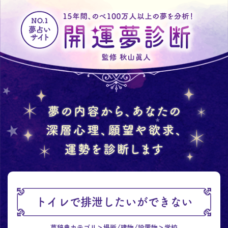
トイレで排泄したいができない
夢辞典カテゴリ
場所/建物/設置物
学校