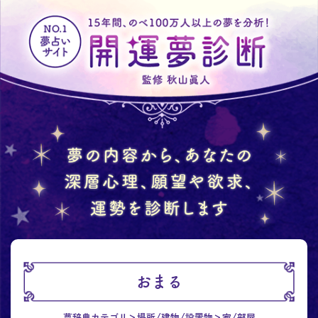
おまる
夢辞典カテゴリ
場所/建物/設置物
家/部屋