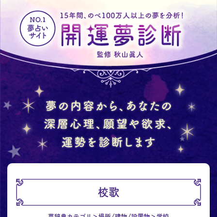
校歌
夢辞典カテゴリ
場所/建物/設置物
学校