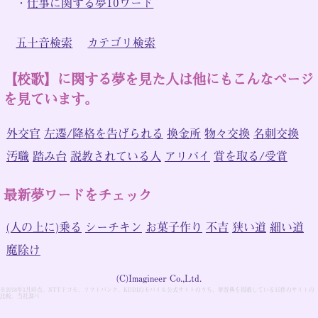
・
仕事に関する夢10ワード
五十音検索
カテゴリ検索
【校歌】に関する夢を見た人は他にもこんなページ
を見ています。
外交官
左遷/降格を告げられる
換金所
物々交換
名刺交換
汚職
踏み台
説教されている人
アリバイ
賞を取る/受賞
最新夢ワードをチェック
(人の上に)乗る
シーチキン
お菓子作り
不吉
狭い道
細い道
魔除け
(C)Imagineer Co.,Ltd.
※2018年1月時点。NTTドコモ、ソフトバンク、KDDIのモバイル公式サイトのうち、夢辞典を掲載している15件のサイトの
比較。当社調べ