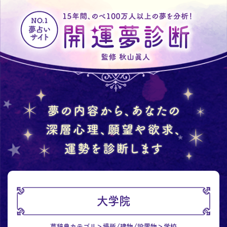
大学院
夢辞典カテゴリ
場所/建物/設置物
学校