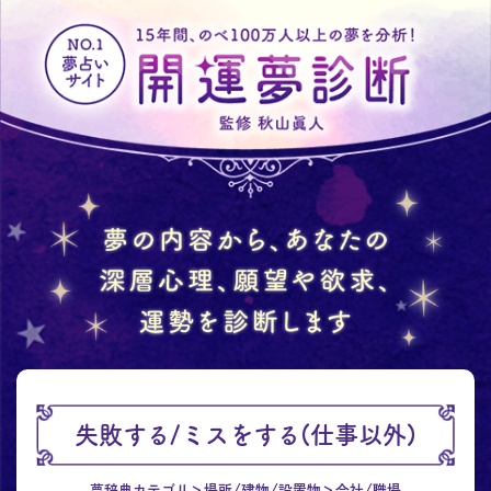
失敗する/ミスをする(仕事以外)
夢辞典カテゴリ
場所/建物/設置物
会社/職場