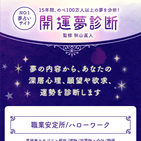
職業安定所/ハローワーク
夢辞典カテゴリ
場所/建物/設置物
会社/職場