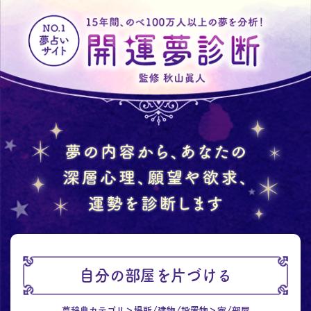
自分の部屋を片づける
夢辞典カテゴリ
場所/建物/設置物
家/部屋