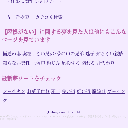
・
仕事に関する夢10ワード
五十音検索
カテゴリ検索
【屋根がない】に関する夢を見た人は他にもこんな
ページを見ています。
極道の妻
実在しない兄弟/夢の中の兄弟
迷子
知らない親戚
知らない男性
三角巾
粉じん
応援する
溺れる
身代わり
最新夢ワードをチェック
シーチキン
お菓子作り
不吉
狭い道
細い道
魔除け
ブーイン
グ
(C)Imagineer Co.,Ltd.
※2018年1月時点。NTTドコモ、ソフトバンク、KDDIのモバイル公式サイトのうち、夢辞典を掲載している15件のサイトの
比較。当社調べ