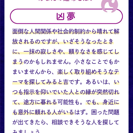
面倒な人間関係や社会的制約から晴れて解
放されるのですが、いざそうなったとき
に、一抹の寂しさや、頼りなさを感じてし
まう
のかもしれません。小さなことでもか
まいませんから、
楽しく取り組めそうなテ
ーマを探してみると吉
です。あるいは、
い
つも指示を仰いでいた人との縁が突然切れ
て、途方に暮れる
可能性も。
でも、身近に
も意外に頼れる人がいる
はず。困った問題
が出てきたら、相談できそうな人を探して
みましょう。