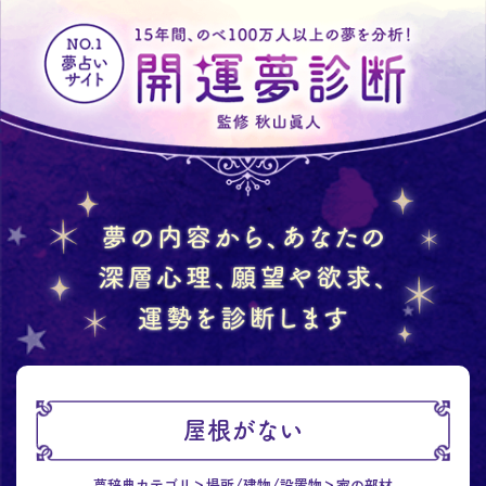
屋根がない
夢辞典カテゴリ
場所/建物/設置物
家の部材