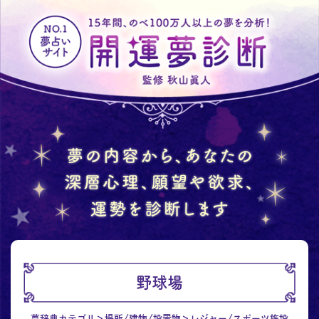
野球場
夢辞典カテゴリ
場所/建物/設置物
レジャー/スポーツ施設