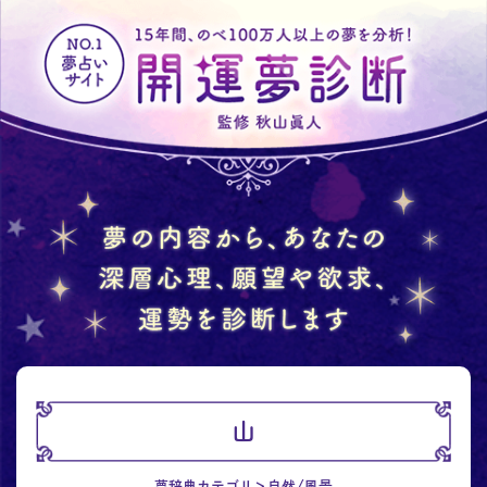
山
夢辞典カテゴリ
自然/風景