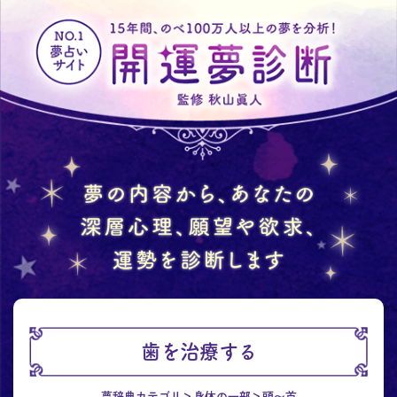
歯を治療する
夢辞典カテゴリ
身体の一部
頭～首