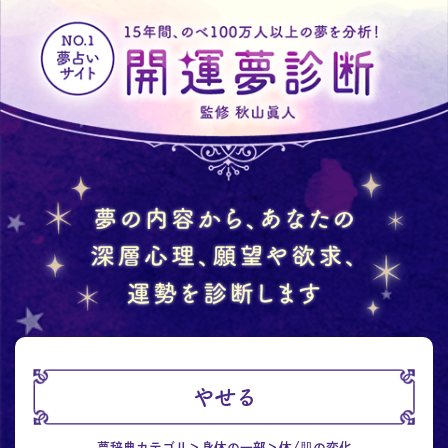
やせる
夢辞典カテゴリ
身体の一部
体/肌の変化