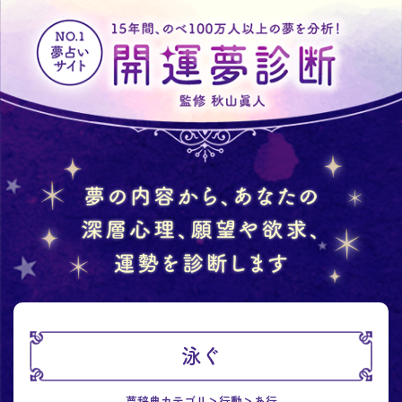
泳ぐ
夢辞典カテゴリ
行動
あ行