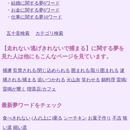
・
結婚に関する夢6ワード
・
お金に関する夢6ワード
・
仕事に関する夢10ワード
五十音検索
カテゴリ検索
【走れない/逃げきれないで捕まる】に関する夢を
見た人は他にもこんなページを見ています。
捕虜
監禁される/閉じ込められる
囲まれる/取り囲まれる
逮
捕される/捕まる
追いつかれる
火山灰
笑わせる
鍋料理
雷鳴/
雷鳴が響く
喫茶店/カフェ
最新夢ワードをチェック
食べきれない
(人の上に)乗る
シーチキン
お菓子作り
不吉
狭
い道
細い道