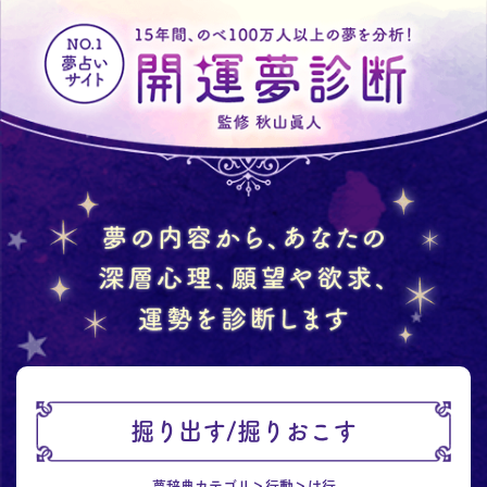
掘り出す/掘りおこす
夢辞典カテゴリ
行動
は行