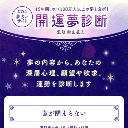
蓋が閉まらない
夢辞典カテゴリ
行動
は行