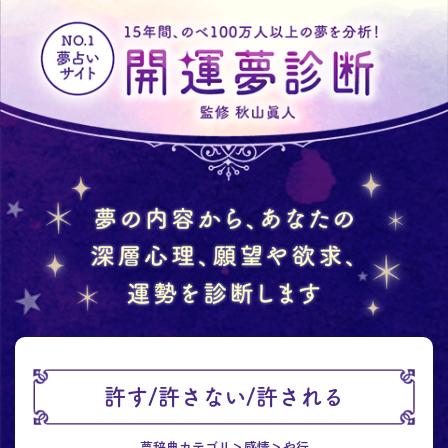
許す/許さない/許される
夢辞典カテゴリ
感情
や行