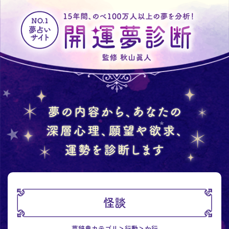
怪談
夢辞典カテゴリ
行動
か行