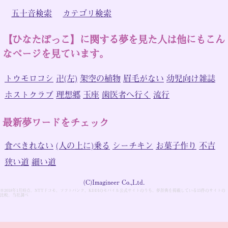
五十音検索
カテゴリ検索
【ひなたぼっこ】に関する夢を見た人は他にもこん
なページを見ています。
トウモロコシ
卍(左)
架空の植物
眉毛がない
幼児向け雑誌
ホストクラブ
理想郷
玉座
歯医者へ行く
流行
最新夢ワードをチェック
食べきれない
(人の上に)乗る
シーチキン
お菓子作り
不吉
狭い道
細い道
(C)Imagineer Co.,Ltd.
※2018年1月時点。NTTドコモ、ソフトバンク、KDDIのモバイル公式サイトのうち、夢辞典を掲載している15件のサイトの
比較。当社調べ