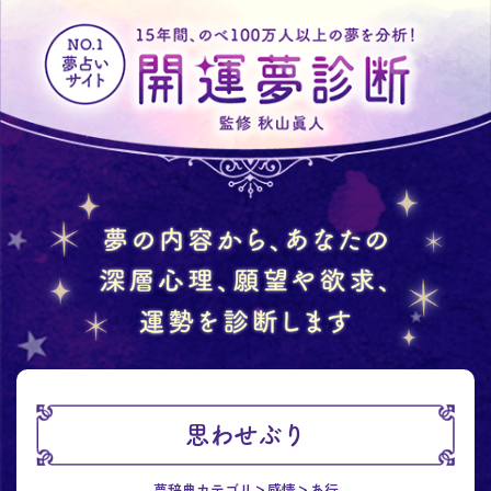
思わせぶり
夢辞典カテゴリ
感情
あ行