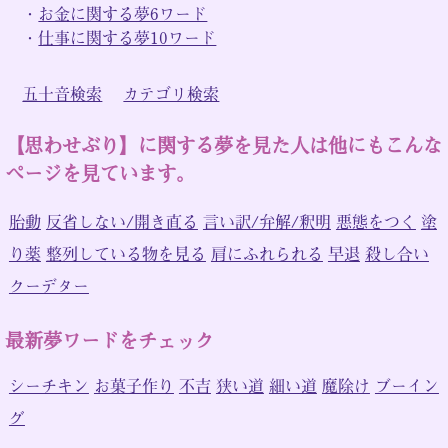
・
お金に関する夢6ワード
・
仕事に関する夢10ワード
五十音検索
カテゴリ検索
【思わせぶり】に関する夢を見た人は他にもこんな
ページを見ています。
胎動
反省しない/開き直る
言い訳/弁解/釈明
悪態をつく
塗
り薬
整列している物を見る
肩にふれられる
早退
殺し合い
クーデター
最新夢ワードをチェック
シーチキン
お菓子作り
不吉
狭い道
細い道
魔除け
ブーイン
グ