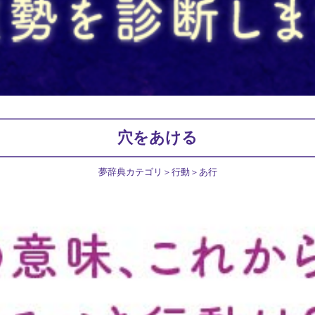
穴をあける
夢辞典カテゴリ
行動
あ行