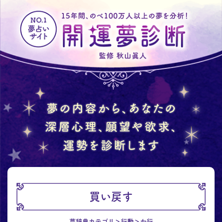
買い戻す
夢辞典カテゴリ
行動
か行