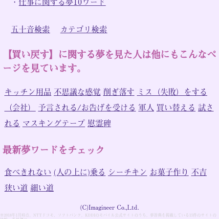
・
仕事に関する夢10ワード
五十音検索
カテゴリ検索
【買い戻す】に関する夢を見た人は他にもこんなペ
ージを見ています。
キッチン用品
不思議な感覚
削ぎ落す
ミス（失敗）をする
（会社）
予言される/お告げを受ける
軍人
買い替える
試さ
れる
マスキングテープ
慰霊碑
最新夢ワードをチェック
食べきれない
(人の上に)乗る
シーチキン
お菓子作り
不吉
狭い道
細い道
(C)Imagineer Co.,Ltd.
※2018年1月時点。NTTドコモ、ソフトバンク、KDDIのモバイル公式サイトのうち、夢辞典を掲載している15件のサイトの