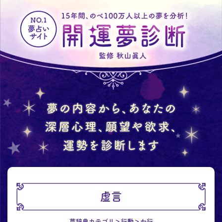
虚言
夢辞典カテゴリ
行動
か行