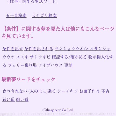
・
仕事に関する夢10ワード
五十音検索
カテゴリ検索
【条件】に関する夢を見た人は他にもこんなページ
を見ています。
条件を出す
条件を出される
サンショウウオ/オオサンショ
ウウオ
ススキ
サトウキビ
確認する/確かめる
物が擬人化す
る
フェリー乗り場
ライブハウス
更地
最新夢ワードをチェック
食べきれない
(人の上に)乗る
シーチキン
お菓子作り
不吉
狭い道
細い道
(C)Imagineer Co.,Ltd.
※2018年1月時点。NTTドコモ、ソフトバンク、KDDIのモバイル公式サイトのうち、夢辞典を掲載している15件のサイトの