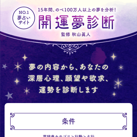
条件
夢辞典カテゴリ
行動
さ行