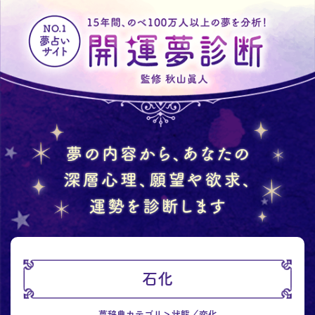
石化
夢辞典カテゴリ
状態／変化