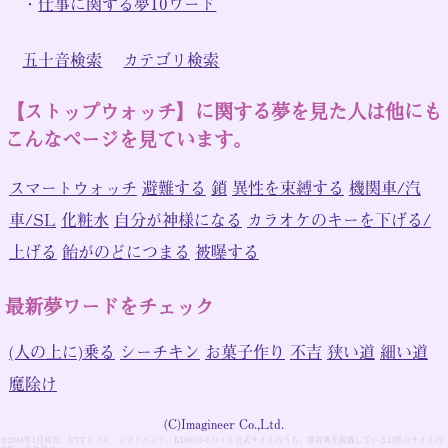
・
仕事に関する夢10ワード
五十音検索
カテゴリ検索
【ストップウォッチ】に関する夢を見た人は他にも
こんなページを見ています。
スマートウォッチ
避難する
鎖
異性を束縛する
機関車/汽
車/SL
化粧水
自分が神様になる
カラオケのキーを下げる/
上げる
飴がのどにつまる
被曝する
最新夢ワードをチェック
(人の上に)乗る
シーチキン
お菓子作り
不吉
狭い道
細い道
魔除け
(C)Imagineer Co.,Ltd.
※2018年1月時点。NTTドコモ、ソフトバンク、KDDIのモバイル公式サイトのうち、夢辞典を掲載している15件のサイトの